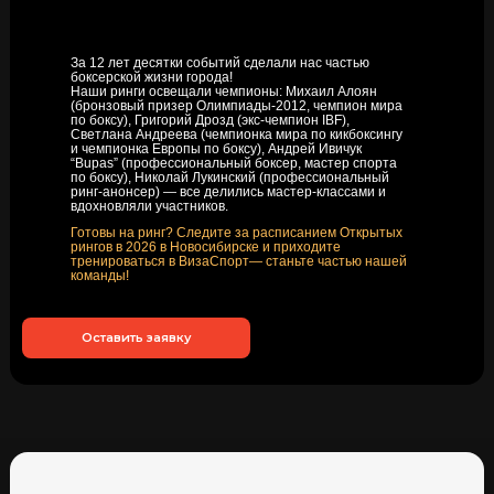
За 12 лет десятки событий сделали нас частью
боксерской жизни города!
Наши ринги освещали чемпионы: Михаил Алоян
(бронзовый призер Олимпиады-2012, чемпион мира
по боксу), Григорий Дрозд (экс-чемпион IBF),
Светлана Андреева (чемпионка мира по кикбоксингу
и чемпионка Европы по боксу), Андрей Ивичук
“Bupas” (профессиональный боксер, мастер спорта
по боксу), Николай Лукинский (профессиональный
ринг-анонсер) — все делились мастер-классами и
вдохновляли участников.
Готовы на ринг? Следите за расписанием Открытых
рингов в 2026 в Новосибирске и приходите
тренироваться в ВизаСпорт— станьте частью нашей
команды!
Оставить заявку